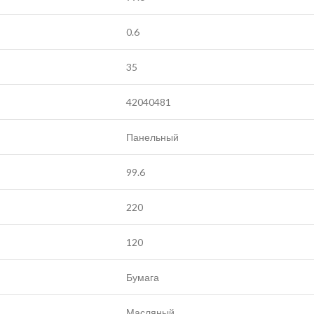
0.6
35
42040481
Панельный
99.6
220
120
Бумага
Масляный