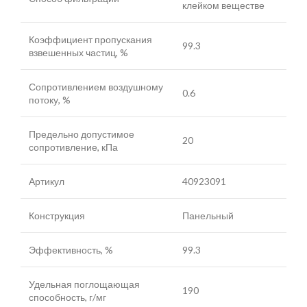
клейком веществе
Коэффициент пропускания
99.3
взвешенных частиц, %
Сопротивлением воздушному
0.6
потоку, %
Предельно допустимое
20
сопротивление, кПа
Артикул
40923091
Конструкция
Панельный
Эффективность, %
99.3
Удельная поглощающая
190
способность, г/мг