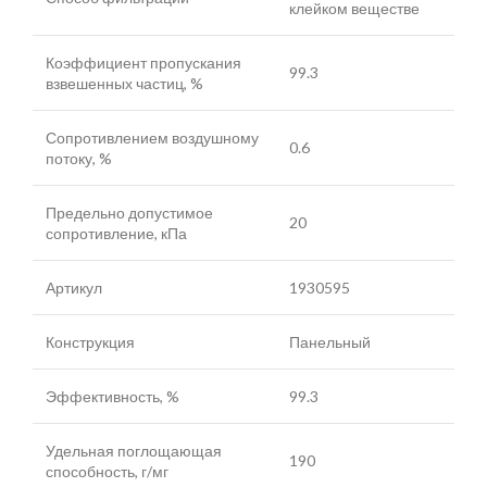
клейком веществе
Коэффициент пропускания
99.3
взвешенных частиц, %
Сопротивлением воздушному
0.6
потоку, %
Предельно допустимое
20
сопротивление, кПа
Артикул
1930595
Конструкция
Панельный
Эффективность, %
99.3
Удельная поглощающая
190
способность, г/мг