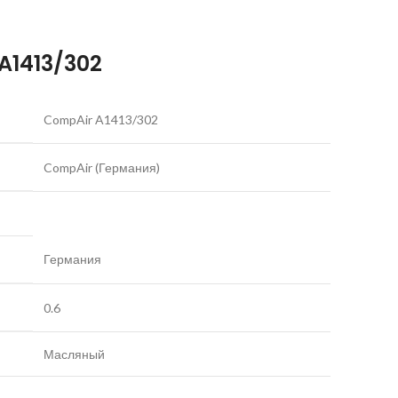
A1413/302
CompAir A1413/302
CompAir (Германия)
Германия
0.6
Масляный