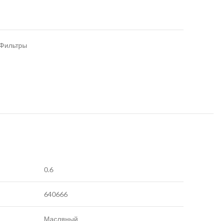
Фильтры
0.6
640666
Масляный