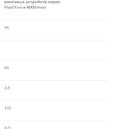
винтовых устройств серии
Fluid Force 4000 Hour
46
46
6,8
102
875