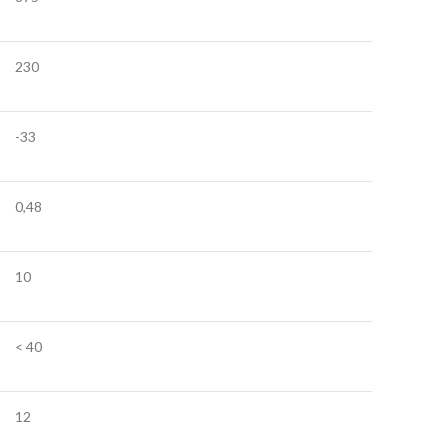
230
-33
0,48
10
< 40
12