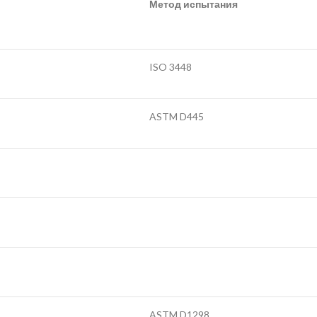
Метод испытания
ISO 3448
ASTM D445
ASTM D1298