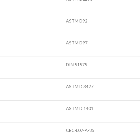
ASTM D92
ASTM D97
DIN 51575
ASTM D 3427
ASTM D 1401
CEC-L07-A-85