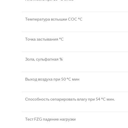
Температура вспышки COC °C
Точка застывания °C
Зола, сульфатная %
Выход воздуха при 50 °C мин
Способность сепарировать влагу при 54 °C мин.
Тест FZG падение нагрузки