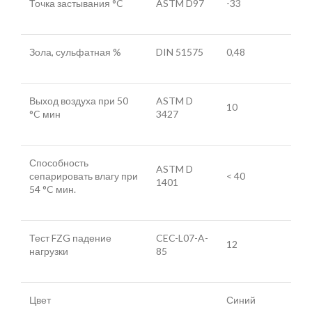
Точка застывания °C
ASTM D97
-33
Зола, сульфатная %
DIN 51575
0,48
Выход воздуха при 50
ASTM D
10
°C мин
3427
Способность
ASTM D
сепарировать влагу при
< 40
1401
54 °C мин.
Тест FZG падение
CEC-L07-A-
12
нагрузки
85
Цвет
Синий