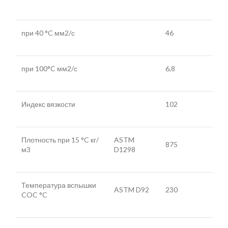
при 40 °C мм2/с
46
при 100°C мм2/с
6,8
Индекс вязкости
102
Плотность при 15 °C кг/
ASTM
875
м3
D1298
Температура вспышки
ASTM D92
230
COC °C